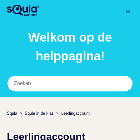
Welkom op de
helppagina!
Squla
Squla in de klas
Leerlingaccount
Leerlingaccount