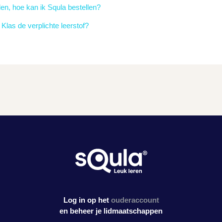
en, hoe kan ik Squla bestellen?
 Klas de verplichte leerstof?
Log in op het
ouderaccount
en beheer je lidmaatschappen