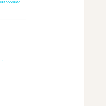
thuisaccount?
er