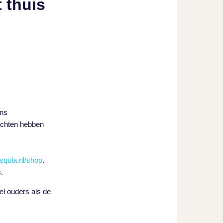
 thuis
ens
rachten hebben
squla.nl/shop
.
.
el ouders als de