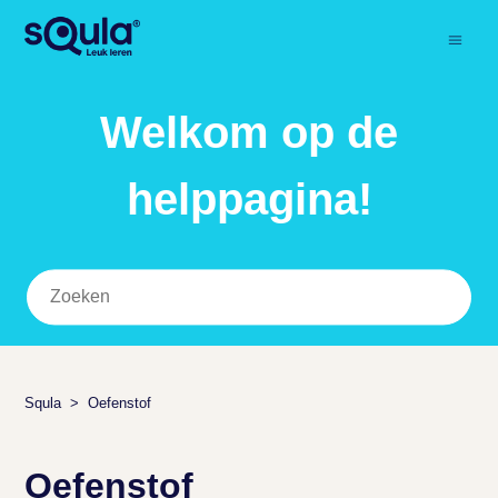
Welkom op de
helppagina!
Squla
Oefenstof
Oefenstof